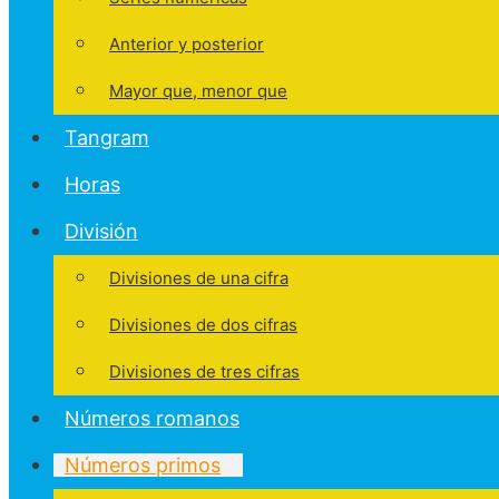
Anterior y posterior
Mayor que, menor que
Tangram
Horas
División
Divisiones de una cifra
Divisiones de dos cifras
Divisiones de tres cifras
Números romanos
Números primos