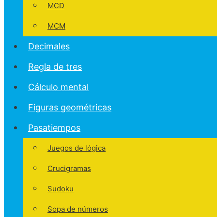
MCD
MCM
Decimales
Regla de tres
Cálculo mental
Figuras geométricas
Pasatiempos
Juegos de lógica
Crucigramas
Sudoku
Sopa de números