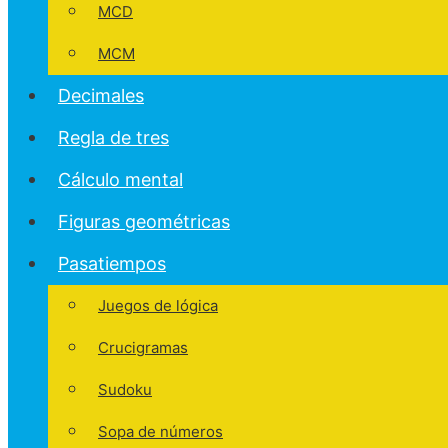
MCD
MCM
Decimales
Regla de tres
Cálculo mental
Figuras geométricas
Pasatiempos
Juegos de lógica
Crucigramas
Sudoku
Sopa de números