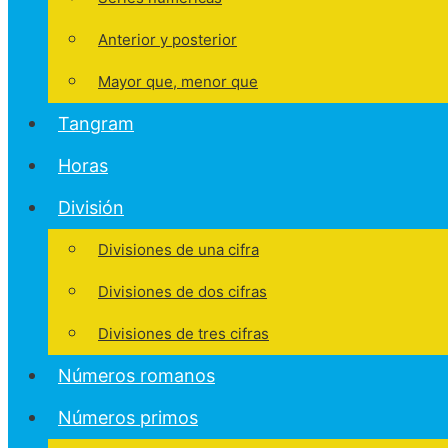
Anterior y posterior
Mayor que, menor que
Tangram
Horas
División
Divisiones de una cifra
Divisiones de dos cifras
Divisiones de tres cifras
Números romanos
Números primos